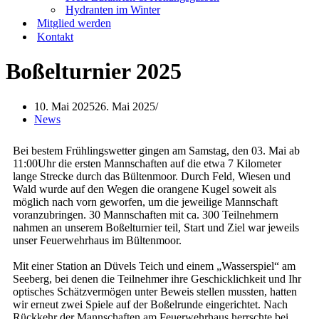
Hydranten im Winter
Mitglied werden
Kontakt
Boßelturnier 2025
10. Mai 2025
26. Mai 2025
News
Bei bestem Frühlingswetter gingen am Samstag, den 03. Mai ab
11:00Uhr die ersten Mannschaften auf die etwa 7 Kilometer
lange Strecke durch das Bültenmoor. Durch Feld, Wiesen und
Wald wurde auf den Wegen die orangene Kugel soweit als
möglich nach vorn geworfen, um die jeweilige Mannschaft
voranzubringen. 30 Mannschaften mit ca. 300 Teilnehmern
nahmen an unserem Boßelturnier teil, Start und Ziel war jeweils
unser Feuerwehrhaus im Bültenmoor.
Mit einer Station an Düvels Teich und einem „Wasserspiel“ am
Seeberg, bei denen die Teilnehmer ihre Geschicklichkeit und Ihr
optisches Schätzvermögen unter Beweis stellen mussten, hatten
wir erneut zwei Spiele auf der Boßelrunde eingerichtet. Nach
Rückkehr der Mannschaften am Feuerwehrhaus herrschte bei