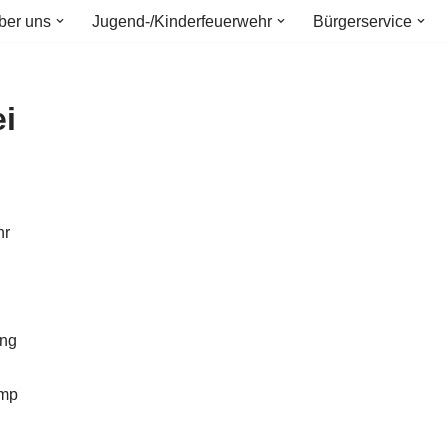
ber uns
Jugend-/Kinderfeuerwehr
Bürgerservice
ei
hr
ung
amp