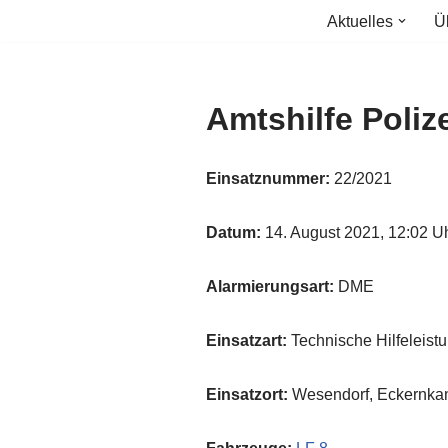
Aktuelles
Ü
Zum
Inhalt
springen
Amtshilfe Poliz
Einsatznummer:
22/2021
Datum:
14. August 2021, 12:02 U
Alarmierungsart:
DME
Einsatzart:
Technische Hilfeleist
Einsatzort:
Wesendorf, Eckernk