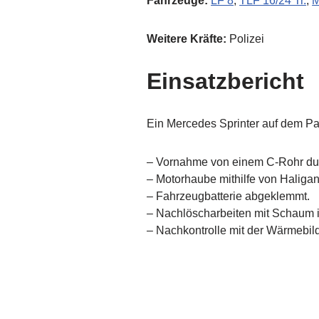
Fahrzeuge:
LF 8
,
TLF 16/24 Tr.
,
Weitere Kräfte:
Polizei
Einsatzbericht
Ein Mercedes Sprinter auf dem Par
– Vornahme von einem C-Rohr dur
– Motorhaube mithilfe von Haligan
– Fahrzeugbatterie abgeklemmt.
– Nachlöscharbeiten mit Schaum 
– Nachkontrolle mit der Wärmebi