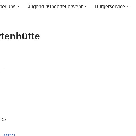
ber uns
Jugend-/Kinderfeuerwehr
Bürgerservice
rtenhütte
hr
aße