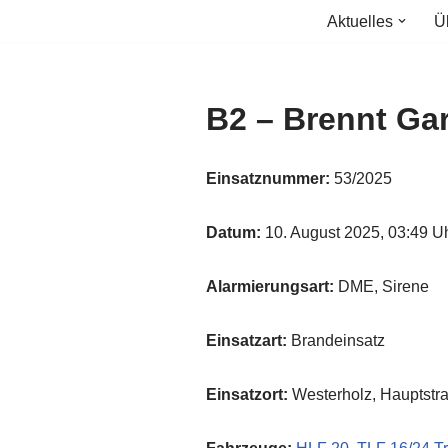
Aktuelles
Ü
Zum
Inhalt
springen
B2 – Brennt Ga
Einsatznummer:
53/2025
Datum:
10. August 2025, 03:49 U
Alarmierungsart:
DME, Sirene
Einsatzart:
Brandeinsatz
Einsatzort:
Westerholz, Hauptstr