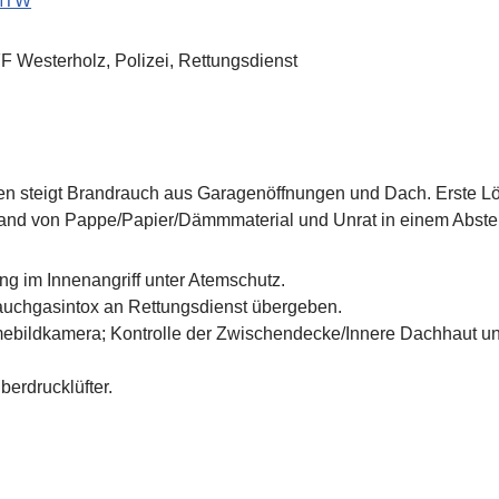
MTW
 Westerholz, Polizei, Rettungsdienst
en steigt
Brandrauch aus Garagenöffnungen und Dach. Erste Lös
rand von Pappe/Papier/Dämmmaterial und Unrat in einem Abste
 im Innenangriff unter Atemschutz.
auchgasintox an Rettungsdienst übergeben.
mebildkamera; Kontrolle der Zwischendecke/Innere Dachhaut u
rdrucklüfter.