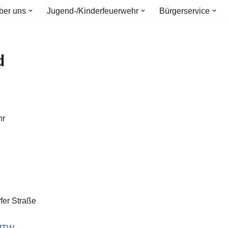
ber uns
Jugend-/Kinderfeuerwehr
Bürgerservice
d
hr
er Straße