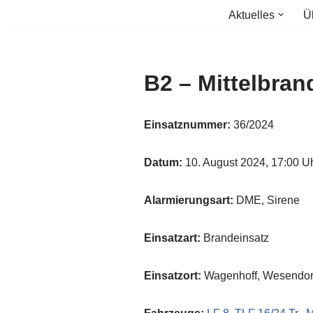
Aktuelles
Ü
Zum
Inhalt
springen
B2 – Mittelbran
Einsatznummer:
36/2024
Datum:
10. August 2024, 17:00 U
Alarmierungsart:
DME, Sirene
Einsatzart:
Brandeinsatz
Einsatzort:
Wagenhoff, Wesendorf