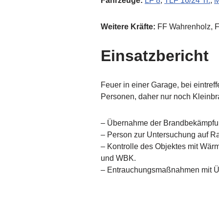
Fahrzeuge:
LF 8
,
TLF 16/24 Tr.
,
Weitere Kräfte:
FF Wahrenholz, FF
Einsatzbericht
Feuer in einer Garage, bei eintreff
Personen, daher nur noch Kleinb
– Übernahme der Brandbekämpfung
– Person zur Untersuchung auf R
– Kontrolle des Objektes mit Wär
und WBK.
– Entrauchungsmaßnahmen mit Übe