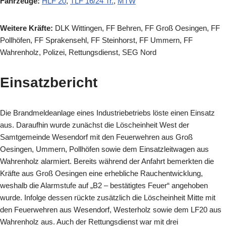
Fahrzeuge:
HLF 20
,
TLF 16/24 Tr.
,
MTW
Weitere Kräfte:
DLK Wittingen, FF Behren, FF Groß Oesingen, FF
Pollhöfen, FF Sprakensehl, FF Steinhorst, FF Ummern, FF
Wahrenholz, Polizei, Rettungsdienst, SEG Nord
Einsatzbericht
Die Brandmeldeanlage eines Industriebetriebs löste einen Einsatz
aus. Daraufhin wurde zunächst die Löscheinheit West der
Samtgemeinde Wesendorf mit den Feuerwehren aus Groß
Oesingen, Ummern, Pollhöfen sowie dem Einsatzleitwagen aus
Wahrenholz alarmiert. Bereits während der Anfahrt bemerkten die
Kräfte aus Groß Oesingen eine erhebliche Rauchentwicklung,
weshalb die Alarmstufe auf „B2 – bestätigtes Feuer“ angehoben
wurde. Infolge dessen rückte zusätzlich die Löscheinheit Mitte mit
den Feuerwehren aus Wesendorf, Westerholz sowie dem LF20 aus
Wahrenholz aus. Auch der Rettungsdienst war mit drei