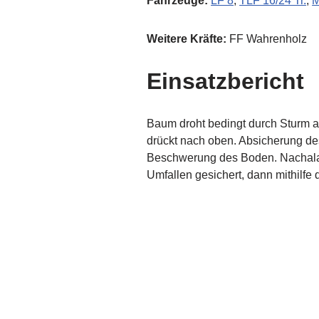
Fahrzeuge:
LF 8
,
TLF 16/24 Tr.
,
Weitere Kräfte:
FF Wahrenholz
Einsatzbericht
Baum droht bedingt durch Sturm a
drückt nach oben.
Absicherung des
Beschwerung des Boden. Nachala
Umfallen gesichert, dann mithilf