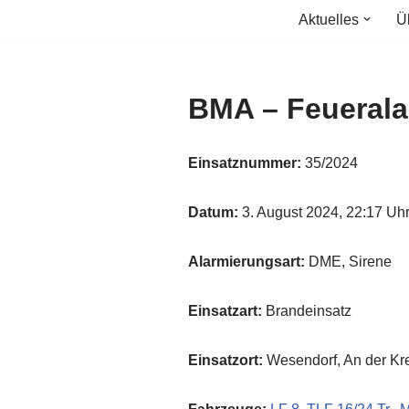
Aktuelles
Ü
Zum
Inhalt
springen
BMA – Feueral
Einsatznummer:
35/2024
Datum:
3. August 2024, 22:17 Uh
Alarmierungsart:
DME, Sirene
Einsatzart:
Brandeinsatz
Einsatzort:
Wesendorf, An der Kre