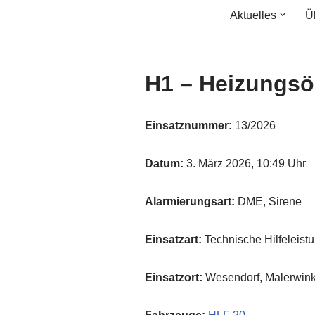
Aktuelles
Ü
Zum
Inhalt
springen
H1 – Heizungsöl
Einsatznummer:
13/2026
Datum:
3. März 2026, 10:49 Uhr
Alarmierungsart:
DME, Sirene
Einsatzart:
Technische Hilfeleist
Einsatzort:
Wesendorf, Malerwink