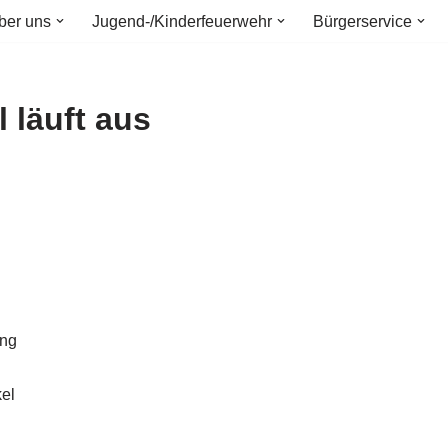
ber uns
Jugend-/Kinderfeuerwehr
Bürgerservice
 läuft aus
ung
el