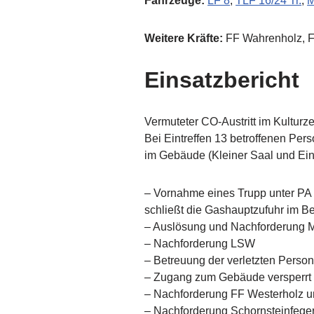
Fahrzeuge:
LF 8
,
TLF 16/24 Tr.
,
Weitere Kräfte:
FF Wahrenholz, FF
Einsatzbericht
Vermuteter CO-Austritt im Kultur
Bei Eintreffen 13 betroffenen Per
im Gebäude (Kleiner Saal und Ein
– Vornahme eines Trupp unter PA m
schließt die Gashauptzufuhr im B
– Auslösung und Nachforderung 
– Nachforderung LSW
– Betreuung der verletzten Perso
– Zugang zum Gebäude versperrt
– Nachforderung FF Westerholz 
– Nachforderung Schornsteinfeger