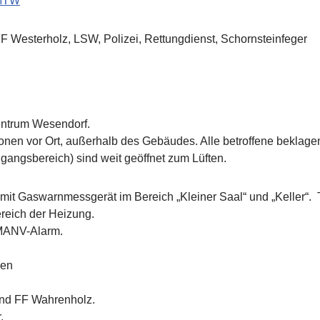
MTW
 Westerholz, LSW, Polizei, Rettungdienst, Schornsteinfeger
zentrum Wesendorf.
sonen vor Ort, außerhalb des Gebäudes. Alle betroffene beklag
gangsbereich) sind weit geöffnet zum Lüften.
it Gaswarnmessgerät im Bereich „Kleiner Saal“ und „Keller“. T
ereich der Heizung.
MANV-Alarm.
nen
und FF Wahrenholz.
.