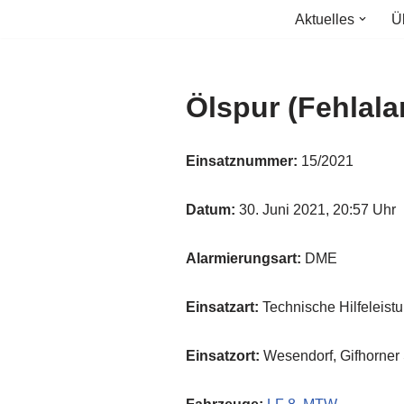
Aktuelles
Ü
Zum
Inhalt
springen
Ölspur (Fehlala
Einsatznummer:
15/2021
Datum:
30. Juni 2021, 20:57 Uhr
Alarmierungsart:
DME
Einsatzart:
Technische Hilfeleist
Einsatzort:
Wesendorf, Gifhorner 