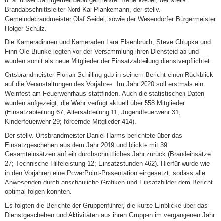
u. a. unser Samtgemeindebürgermeister René Weber, der stellv.
Brandabschnittsleiter Nord Kai Plankemann, der stellv.
Gemeindebrandmeister Olaf Seidel, sowie der Wesendorfer Bürgermeister
Holger Schulz.
Die Kameradinnen und Kameraden Lara Elsenbruch, Steve Chlupka und
Finn Ole Brunke legten vor der Versammlung ihren Diensteid ab und
wurden somit als neue Mitglieder der Einsatzabteilung dienstverpflichtet.
Ortsbrandmeister Florian Schilling gab in seinem Bericht einen Rückblick
auf die Veranstaltungen des Vorjahres. Im Jahr 2020 soll erstmals ein
Weinfest am Feuerwehrhaus stattfinden. Auch die statistischen Daten
wurden aufgezeigt, die Wehr verfügt aktuell über 558 Mitglieder
(Einsatzabteilung 67; Altersabteilung 11; Jugendfeuerwehr 31;
Kinderfeuerwehr 29; fördernde Mitglieder 414).
Der stellv. Ortsbrandmeister Daniel Harms berichtete über das
Einsatzgeschehen aus dem Jahr 2019 und blickte mit 39
Gesamteinsätzen auf ein durchschnittliches Jahr zurück (Brandeinsätze
27; Technische Hilfeleistung 12; Einsatzstunden 462). Hierfür wurde wie
in den Vorjahren eine PowerPoint-Präsentation eingesetzt, sodass alle
Anwesenden durch anschauliche Grafiken und Einsatzbilder dem Bericht
optimal folgen konnten.
Es folgten die Berichte der Gruppenführer, die kurze Einblicke über das
Dienstgeschehen und Aktivitäten aus ihren Gruppen im vergangenen Jahr