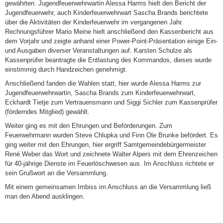
gewährten. Jugendfeuerwehrwartin Alessa Harms hielt den Bericht der
Jugendfeuerwehr, auch Kinderfeuerwehrwart Sascha Brands berichtete
über die Aktivitäten der Kinderfeuerwehr im vergangenen Jahr.
Rechnungsführer Mario Meine hielt anschließend den Kassenbericht aus
dem Vorjahr und zeigte anhand einer Power-Point-Präsentation einige Ein-
und Ausgaben diverser Veranstaltungen auf. Karsten Schulze als
Kassenprüfer beantragte die Entlastung des Kommandos, dieses wurde
einstimmig durch Handzeichen genehmigt.
Anschließend fanden die Wahlen statt, hier wurde Alessa Harms zur
Jugendfeuerwehrwartin, Sascha Brands zum Kinderfeuerwehrwart,
Eckhardt Tietje zum Vertrauensmann und Siggi Sichler zum Kassenprüfer
(förderndes Mitglied) gewählt.
Weiter ging es mit den Ehrungen und Beförderungen. Zum
Feuerwehrmann wurden Steve Chlupka und Finn Ole Brunke befördert. Es
ging weiter mit den Ehrungen, hier ergriff Samtgemeindebürgermeister
René Weber das Wort und zeichnete Walter Alpers mit dem Ehrenzeichen
für 40-jährige Dienste im Feuerlöschwesen aus. Im Anschluss richtete er
sein Grußwort an die Versammlung.
Mit einem gemeinsamen Imbiss im Anschluss an die Versammlung ließ
man den Abend ausklingen.